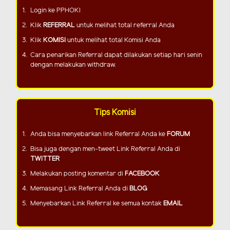
1.
Login ke PPHOKI
2.
Klik
REFERRAL
untuk melihat total referral Anda
3.
Klik
KOMISI
untuk melihat total Komisi Anda
4.
Cara penarikan Referral dapat dilakukan setiap hari senin
dengan melakukan withdraw.
Tips Komisi
1.
Anda bisa menyebarkan link Referral Anda ke
FORUM
2.
Bisa juga dengan men-tweet Link Referral Anda di
TWITTER
3.
Melakukan posting komentar di
FACEBOOK
4.
Memasang Link Referral Anda di
BLOG
5.
Menyebarkan Link Referral ke semua kontak
EMAIL