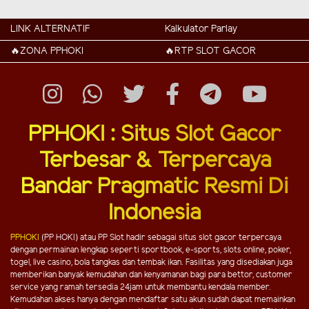
LINK ALTERNATIF
Kalkulator Parlay
🔥ZONA PPHOKI
🔥RTP SLOT GACOR
PPHOKI : Situs Slot Gacor
Terbesar & Terpercaya
Bandar Pragmatic Resmi Di
Indonesia
PPHOKI
(PP HOKI) atau PP Slot hadir sebagai situs slot gacor terpercaya
dengan permainan lengkap seperti sportbook, e-sports, slots online, poker,
togel, live casino, bola tangkas dan tembak ikan. Fasilitas yang disediakan juga
memberikan banyak kemudahan dan kenyamanan bagi para bettor, customer
service yang ramah tersedia 24jam untuk membantu kendala member.
Kemudahan akses hanya dengan mendaftar satu akun sudah dapat memainkan