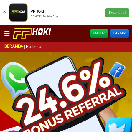
×
PPHOKI
Download
PPHOKI Mobile App
MASUK
DAFTAR
BERANDA
Referral