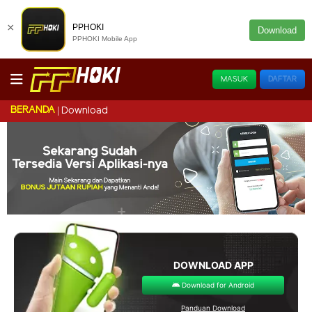
×
PPHOKI
Download
PPHOKI Mobile App
MASUK
DAFTAR
BERANDA
Download
DOWNLOAD APP
Download for Android
Panduan Download