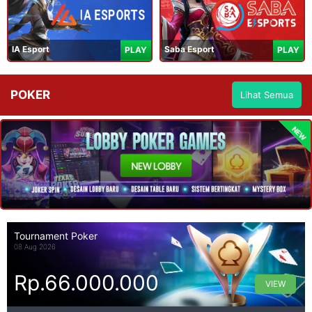
IA Esport
Saba Esport
PLAY
PLAY
POKER
Lihat Semua
NEW
Tournament Poker
08 Aug 2026
Rp.66.000.000
VIEW