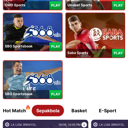
CMD Sports
Ubobet Sports
PLAY
PLAY
SBO Sportsbook
PLAY
Saba Sports
PLAY
SBO Sportsbook
PLAY
Hot Match
Sepakbola
Basket
E-Sport
LA LIGA SPANYOL
16/08, 10:00 PM
LA LIGA SPANYOL