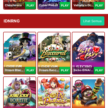
Chinchirorin
Cyber Pinball
Valhalla's Dice
PLAY
PLAY
PLAY
IDNRNG
Lihat Semua
Dream Blackjack
Dream Baccarat
Sicbo IDNArcade
PLAY
PLAY
PLAY