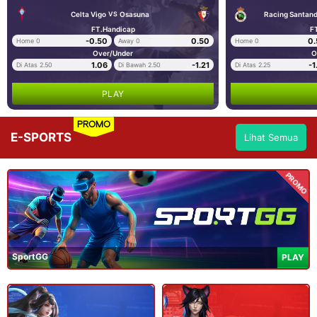
Racing Santander
VS
Villarreal
RCD Espany
FT.Handicap
F
0.50
-0.50
-0
Home 0
Away 0
Home 0
Over/Under
O
-1.31
-1.13
1
Di Atas 2.25
Di Bawah 2.25
Di Atas 2.25
PLAY
PROMO
E-SPORTS
Lihat Semua
PROMO
SportGG
PLAY