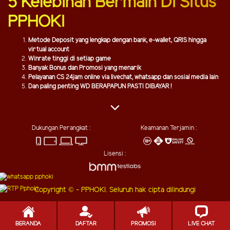
5 Kelebihan Bermain Di Situs
PPHOKI
Metode Deposit yang lengkap dengan bank, e-wallet, QRIS hingga
virtual account
Winrate tinggi di setiap game
Banyak Bonus dan Promosi yang menarik
Pelayanan CS 24jam online via livechat, whatsapp dan sosial media lain
Dan paling penting WD BERAPAPUN PASTI DIBAYAR !
Dukungan Perangkat :
Keamanan Terjamin :
Lisensi :
Copyright © - PPHOKI. Seluruh hak cipta dilindungi
BERANDA
DAFTAR
PROMOSI
LIVE CHAT