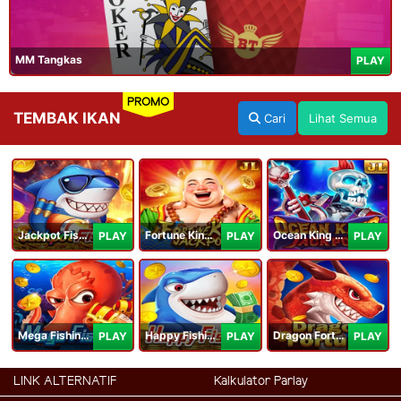
MM Tangkas
PLAY
PROMO
TEMBAK IKAN
Cari
Lihat Semua
Jackpot Fishing Jili
Fortune King Jackpot
Ocean King Jackpot
PLAY
PLAY
PLAY
Mega Fishing Jili
Happy Fishing Jili
Dragon Fortune Jili
PLAY
PLAY
PLAY
LINK ALTERNATIF
Kalkulator Parlay