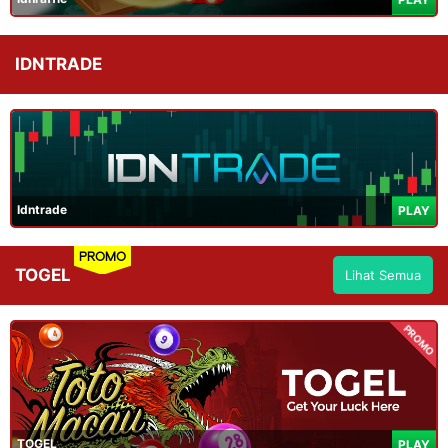
IDNTRADE
Idntrade
PLAY
PROMO
TOGEL
Lihat Semua
PROMO
TOGEL
PLAY