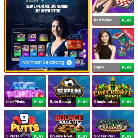
Red White
PLAY
PROMO
Oglok
PLAY
Live Plinko
Spin Soccer
Checkmate Rush
PLAY
PLAY
PLAY
9 Putts
Bounce Roulette
Soccer Roulette
PLAY
PLAY
PLAY