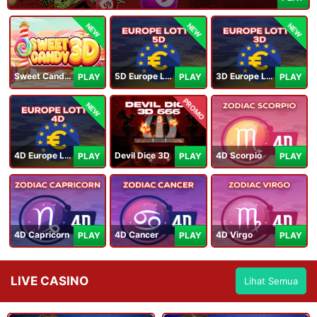
NEW
NEW
NEW
Sweet Candy 3D
5D Europe Lotto
3D Europe Lotto
PLAY
PLAY
PLAY
PROMO
NEW
4D Europe Lotto
Devil Dice 3D
4D Scorpio
PLAY
PLAY
PLAY
4D Capricorn
4D Cancer
4D Virgo
PLAY
PLAY
PLAY
LIVE CASINO
Lihat Semua