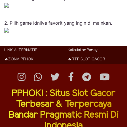
2. Pilih game Idnlive favorit yang ingin di mainkan.
LINK ALTERNATIF
Kalkulator Parlay
🔥ZONA PPHOKI
🔥RTP SLOT GACOR
PPHOKI : Situs Slot Gacor
Terbesar & Terpercaya
Bandar Pragmatic Resmi Di
Indonesia