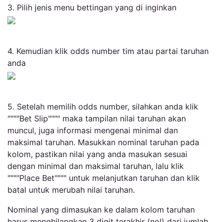
3. Pilih jenis menu bettingan yang di inginkan
4. Kemudian klik odds number tim atau partai taruhan
anda
5. Setelah memilih odds number, silahkan anda klik
""""Bet Slip"""" maka tampilan nilai taruhan akan
muncul, juga informasi mengenai minimal dan
maksimal taruhan. Masukkan nominal taruhan pada
kolom, pastikan nilai yang anda masukan sesuai
dengan minimal dan maksimal taruhan, lalu klik
""""Place Bet"""" untuk melanjutkan taruhan dan klik
batal untuk merubah nilai taruhan.
Nominal yang dimasukan ke dalam kolom taruhan
harus menghilangkan 3 digit terakhir (nol) dari jumlah