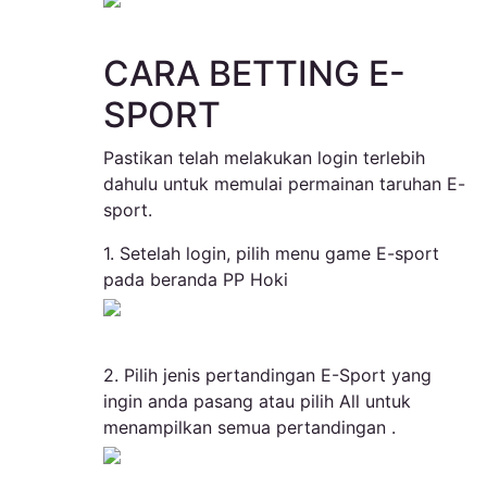
CARA BETTING E-
SPORT
Pastikan telah melakukan login terlebih
dahulu untuk memulai permainan taruhan E-
sport.
1. Setelah login, pilih menu game E-sport
pada beranda PP Hoki
2. Pilih jenis pertandingan E-Sport yang
ingin anda pasang atau pilih All untuk
menampilkan semua pertandingan .