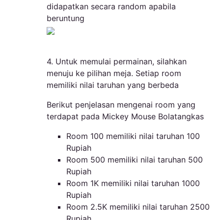
didapatkan secara random apabila
beruntung
4. Untuk memulai permainan, silahkan
menuju ke pilihan meja. Setiap room
memiliki nilai taruhan yang berbeda
Berikut penjelasan mengenai room yang
terdapat pada Mickey Mouse Bolatangkas
Room 100 memiliki nilai taruhan 100
Rupiah
Room 500 memiliki nilai taruhan 500
Rupiah
Room 1K memiliki nilai taruhan 1000
Rupiah
Room 2.5K memiliki nilai taruhan 2500
Rupiah