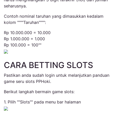
seharusnya.
Contoh nominal taruhan yang dimasukkan kedalam
kolom """"Taruhan"""":
Rp 10.000.000 = 10.000
Rp 1.000.000 = 1.000
Rp 100.000 = 100""
CARA BETTING SLOTS
Pastikan anda sudah login untuk melanjutkan panduan
game seru slots PPHoki.
Berikut langkah bermain game slots:
1. Pilih ""Slots"" pada menu bar halaman