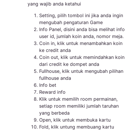
yang wajib anda ketahui
Setting, pilih tombol ini jika anda ingin
mengubah pengaturan Game
Info Panel, disini anda bisa melihat info
user id, jumlah koin anda, nomor meja.
Coin in, klik untuk menambahkan koin
ke credit anda
Coin out, klik untuk memindahkan koin
dari credit ke dompet anda
Fullhouse, klik untuk mengubah pilihan
fullhouse anda
Info bet
Reward info
Klik untuk memilih room permainan,
setiap room memiliki jumlah taruhan
yang berbeda
Open, klik untuk membuka kartu
Fold, klik untung membuang kartu