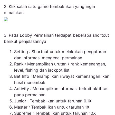
2. Klik salah satu game tembak ikan yang ingin
dimainkan.
3. Pada Lobby Permainan terdapat beberapa shortcut
berikut penjelasannya
Setting : Shortcut untuk melakukan pengaturan
dan informasi mengenai permainan
Rank : Menampilkan urutan / rank kemenangan,
level, fishing dan jackpot list
Bet Info : Menampilkan riwayat kemenangan ikan
hasil menembak
Activity : Menampilkan informasi terkait aktifitas
pada permainan
Junior : Tembak ikan untuk taruhan 0.1X
Master : Tembak ikan untuk taruhan 1X
Supreme : Tembak ikan untuk taruhan 10X