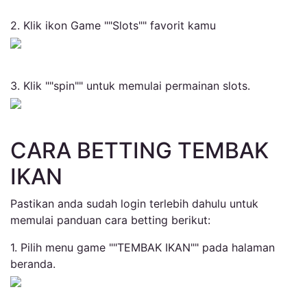
2. Klik ikon Game ""Slots"" favorit kamu
3. Klik ""spin"" untuk memulai permainan slots.
CARA BETTING TEMBAK
IKAN
Pastikan anda sudah login terlebih dahulu untuk
memulai panduan cara betting berikut:
1. Pilih menu game ""TEMBAK IKAN"" pada halaman
beranda.