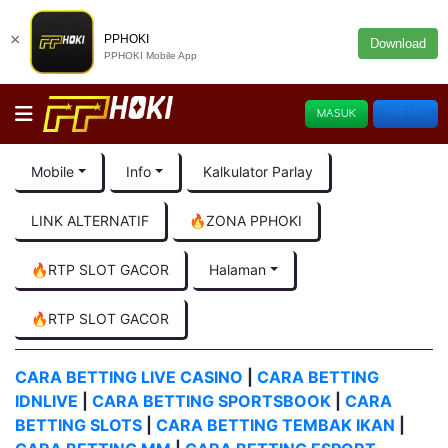
×
PPHOKI
Download
PPHOKI Mobile App
MASUK
DAFTAR
Mobile
Info
Kalkulator Parlay
LINK ALTERNATIF
🔥ZONA PPHOKI
🔥RTP SLOT GACOR
Halaman
🔥RTP SLOT GACOR
CARA BETTING LIVE CASINO
|
CARA BETTING
IDNLIVE
|
CARA BETTING SPORTSBOOK
|
CARA
BETTING SLOTS
|
CARA BETTING TEMBAK IKAN
|